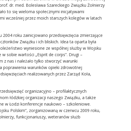
prof. dr. med. Bolesława Szareckiego Związku Żołnierzy
ało to się wieloma społecznymi inicjatywami
mi wcześniej przez moich starszych kolegów w latach
ju 2004 roku zainicjowano przedsięwzięcia zmierzające
łonków Związku i ich bliskich. Idea ta oparta była
e koleżeństwo wyniesione ze wspólnej służby w Wojsku
 sobie wartości „Esprit de corps”. Drugi –
 z nas i należało tylko stworzyć warunki
Idea poprawienia warunków opieki zdrowotnej
zedsięwzięciach realizowanych przez Zarząd Koła,
rzedsięwzięć organizacyjno – profilaktycznych
inom łódzkiej organizacji naszego Związku, a także
ne w Łodzi konferencje naukowo – szkoleniowe.
Wojsku Polskim”, zorganizowaną w czerwcu 2009 roku,
łnierzy, funkcjonariuszy, weteranów służb