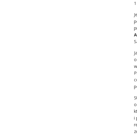
1
J
p
p
A
S
J
o
w
P
c
p
S
o
k
i
r
z