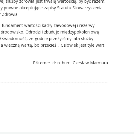
ej służby zdrowia jest trwałą wartością, by być razem.
y prawne akceptujące zapisy Statutu Stowarzyszenia
y Zdrowia.
”, fundament wartości kadry zawodowej i rezerwy
e środowisko. Odrodzi i zbuduje międzypokoleniową
 świadomość, że godnie przeżyliśmy lata służby
wieczną wartę, bo przecież „ Człowiek jest tyle wart
Płk emer. dr n. hum. Czesław Marmura