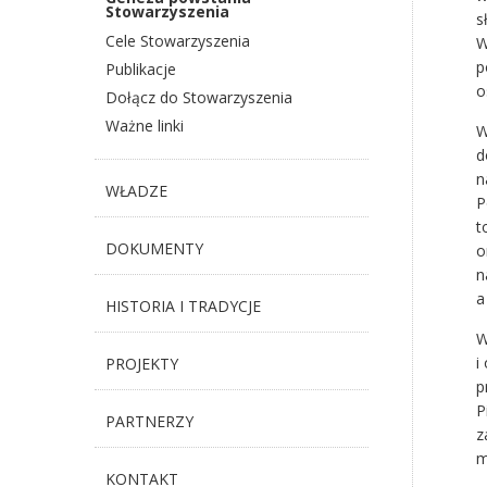
Stowarzyszenia
s
Cele Stowarzyszenia
W
p
Publikacje
o
Dołącz do Stowarzyszenia
Ważne linki
W
d
n
WŁADZE
P
t
DOKUMENTY
o
n
a
HISTORIA I TRADYCJE
W
i
PROJEKTY
p
P
PARTNERZY
z
m
KONTAKT