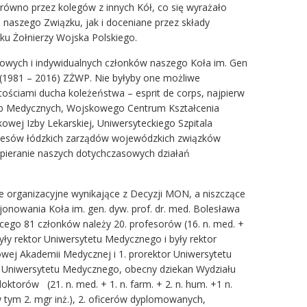
arówno przez kolegów z innych Kół, co się wyrażało
 naszego Związku, jak i doceniane przez składy
u Żołnierzy Wojska Polskiego.
owych i indywidualnych członków naszego Koła im. Gen
a (1981 – 2016) ZŻWP. Nie byłyby one możliwe
rtościami ducha koleżeństwa – esprit de corps, najpierw
żb Medycznych, Wojskowego Centrum Kształcenia
owej Izby Lekarskiej, Uniwersyteckiego Szpitala
ezesów łódzkich zarządów wojewódzkich związków
pieranie naszych dotychczasowych działań
e organizacyjne wynikające z Decyzji MON, a niszczące
onowania Koła im. gen. dyw. prof. dr. med. Bolesława
ącego 81 członków należy 20. profesorów (16. n. med. +
yły rektor Uniwersytetu Medycznego i były rektor
ej Akademii Medycznej i 1. prorektor Uniwersytetu
 Uniwersytetu Medycznego, obecny dziekan Wydziału
ktorów (21. n. med. + 1. n. farm. + 2. n. hum. +1 n.
w tym 2. mgr inż.), 2. oficerów dyplomowanych,