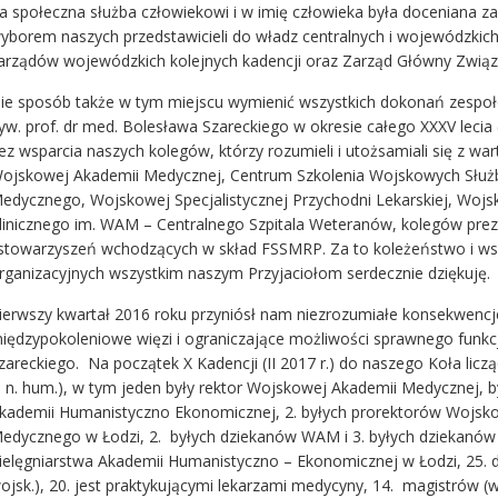
a społeczna służba człowiekowi i w imię człowieka była doceniana z
yborem naszych przedstawicieli do władz centralnych i wojewódzkich
arządów wojewódzkich kolejnych kadencji oraz Zarząd Główny Związk
ie sposób także w tym miejscu wymienić wszystkich dokonań zespoł
yw. prof. dr med. Bolesława Szareckiego w okresie całego XXXV leci
ez wsparcia naszych kolegów, którzy rozumieli i utożsamiali się z wa
ojskowej Akademii Medycznej, Centrum Szkolenia Wojskowych Słu
edycznego, Wojskowej Specjalistycznej Przychodni Lekarskiej, Wojsk
linicznego im. WAM – Centralnego Szpitala Weteranów, kolegów pr
 stowarzyszeń wchodzących w skład FSSMRP. Za to koleżeństwo i ws
rganizacyjnych wszystkim naszym Przyjaciołom serdecznie dziękuję.
ierwszy kwartał 2016 roku przyniósł nam niezrozumiałe konsekwencj
iędzypokoleniowe więzi i ograniczające możliwości sprawnego funkcj
zareckiego. Na początek X Kadencji (II 2017 r.) do naszego Koła licz
. n. hum.), w tym jeden były rektor Wojskowej Akademii Medycznej, b
kademii Humanistyczno Ekonomicznej, 2. byłych prorektorów Wojskow
edycznego w Łodzi, 2. byłych dziekanów WAM i 3. byłych dziekanów
ielęgniarstwa Akademii Humanistyczno – Ekonomicznej w Łodzi, 25. do
ojsk.), 20. jest praktykującymi lekarzami medycyny, 14. magistrów (