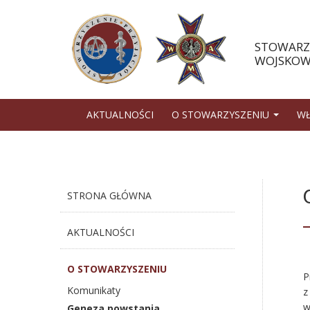
STOWARZY
WOJSKOWE
AKTUALNOŚCI
O STOWARZYSZENIU
W
STRONA GŁÓWNA
AKTUALNOŚCI
O STOWARZYSZENIU
P
Komunikaty
z
w
Geneza powstania