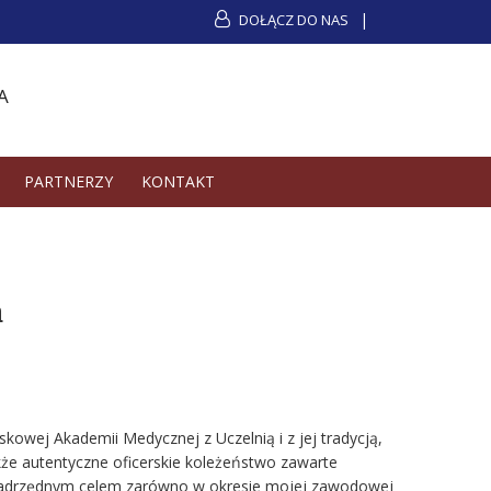
DOŁĄCZ DO NAS
A
PARTNERZY
KONTAKT
a
owej Akademii Medycznej z Uczelnią i z jej tradycją,
że autentyczne oficerskie koleżeństwo zawarte
a nadrzędnym celem zarówno w okresie mojej zawodowej