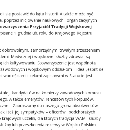
li się postawić do kąta historii. A także może być
 poprzez inicjowanie naukowych i organizacyjnych
towarzyszenia Przyjaciół Tradycji Wojskowej
wpisane 1 grudnia ub. roku do Krajowego Rejestru
est dobrowolnym, samorządnym, trwałym zrzeszeniem
demii Medycznej i wojskowej służby zdrowia są
ę ich kultywowaniu. Stowarzyszenie jest wspólnotą
y zawodowych i wojskowym oddziałom – idea „esprit de
 wartościami i celami zapisanymi w Statucie jest
 stałej, kandydatów na żołnierzy zawodowych korpusu
go. A także emerytów, rencistów tych korpusów,
gistycznej. Zapraszamy do naszego grona absolwentów
k i też jej sympatyków – oficerów i podchorążych
 krajowych uczelni, dla których tradycja WAM i służby
łużby lub przeszkolenia rezerwy w Wojsku Polskim,