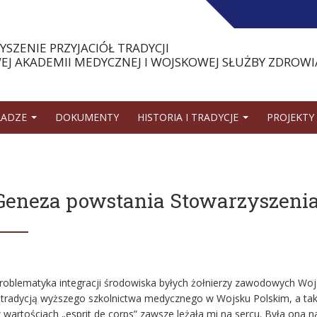
SZENIE PRZYJACIÓŁ TRADYCJI
J AKADEMII MEDYCZNEJ I WOJSKOWEJ SŁUŻBY ZDROWI
ŁADZE
DOKUMENTY
HISTORIA I TRADYCJE
PROJEKTY
Geneza powstania Stowarzyszeni
roblematyka integracji środowiska byłych żołnierzy zawodowych Wojsk
 tradycją wyższego szkolnictwa medycznego w Wojsku Polskim, a tak
 wartościach „esprit de corps” zawsze leżała mi na sercu. Była on