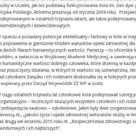
łużby w Uczelni, jak też podstawą funkcjonowania Koła im. Gen dyw. 
ojska Polskiego, któremu prezesuję od stycznia 2004 roku. Przejawi
odejmowanymi w ostatnich trzynastu latach, ale także podejmowany
siemdziesiątych i dziwiećdziesiątych.
 oparciu o posiadany potencjał intelektualny i fachowy w Kole w ma
o poprawienia w garnizonie łódzkim warunków opieki zdrowotnej dla cz
a dwóch filarach humanistycznych wartości. Pierwszy – to oficerski
olskim, a zwłaszcza w Wojskowej Akademii Medycznej, a zawierające w
o humanistyczne wartości dobrego człowieka, które drzemią w każdym
raz płaszczyzny działania, w których te wartości się uzewnętrznią. 
ad członkami Związku i ich rodzinami doskonaliła się w kolejnych pr
 wspierany przez Zarząd Wojewódzki ZŻ WP w Łodzi.
 ciągu ostatnich trzynastu lat członkowie Koła podejmowali szereg p
 organizacyjno – leczniczych służących wszystkim członkom i ich rodz
rzedsięwzięcia naukowo – szkoleniowe, jakim były dwie zorganizowa
ierwszą nt., „Jakości życia i opieki zdrowotnej weteranów służby w 
aś drugą we wrześniu 2015 roku nt. „Bezpieczeństwa zdrowotnego żo
undurowych i ich najbliższych”.