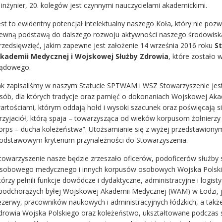
 inżynier, 20. kolegów jest czynnymi nauczycielami akademickimi.
est to ewidentny potencjał intelektualny naszego Koła, który nie pozwo
ewną podstawą do dalszego rozwoju aktywności naszego środowiska,
rzedsięwzięć, jakim zapewne jest założenie 14 września 2016 roku
S
kademii Medycznej i Wojskowej Służby Zdrowia
, które zostało 
ądowego.
ak zapisaliśmy w naszym Statucie SPTWAM i WSZ Stowarzyszenie j
sób, dla których tradycje oraz pamięć o dokonaniach Wojskowej Aka
artościami, którym oddają hołd i wysoki szacunek oraz poświęcają si
rzyjaciół, którą spaja – towarzysząca od wieków korpusom żołnierz
orps – ducha koleżeństwa”. Utożsamianie się z wyżej przedstawionymi
odstawowym kryterium przynależności do Stowarzyszenia.
towarzyszenie nasze będzie zrzeszało oficerów, podoficerów służby
sobowego medycznego i innych korpusów osobowych Wojska Polskie
tórzy pełnili funkcje dowódcze i dydaktyczne, administracyjne i lo
 podchorążych byłej Wojskowej Akademii Medycznej (WAM) w Łodzi, ja
ezerwy, pracowników naukowych i administracyjnych łódzkich, a także
drowia Wojska Polskiego oraz koleżeństwo, ukształtowane podczas s