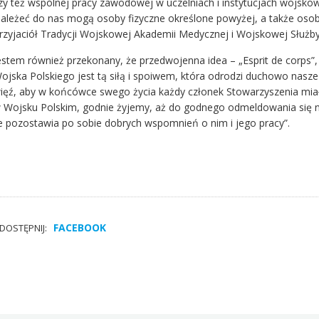
zy też wspólnej pracy zawodowej w uczelniach i instytucjach wojskow
ależeć do nas mogą osoby fizyczne określone powyżej, a także osob
rzyjaciół Tradycji Wojskowej Akademii Medycznej i Wojskowej Służb
estem również przekonany, że przedwojenna idea – „Esprit de corps
ojska Polskiego jest tą siłą i spoiwem, która odrodzi duchowo nasz
ięź, aby w końcówce swego życia każdy członek Stowarzyszenia miał
 Wojsku Polskim, godnie żyjemy, aż do godnego odmeldowania się na 
le pozostawia po sobie dobrych wspomnień o nim i jego pracy”.
FACEBOOK
DOSTĘPNIJ: