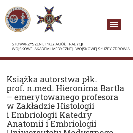
STOWARZYSZENIE PRZYJACIÓŁ TRADYCJI
WOJSKOWEJ AKADEMII MEDYCZNEJ I WOJSKOWEJ SŁUŻBY ZDROWIA
AKTUALNOŚCI
O STOWARZYSZENIU
Książka autorstwa płk.
prof. n.med. Hieronima Bartla
WŁADZE
– emerytowanego profesora
DOKUMENTY
w Zakładzie Histologii
HISTORIA I TRADYCJE
i Embriologii Katedry
Anatomii i Embriologii
PROJEKTY
Uniwersytetu Medycznego