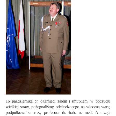
PARTNERZY
KONTAKT
16
października br.
ogarnięci żalem i smutkiem, w poczuciu
wielkiej straty, pożegnaliśmy odchodzącego na wieczną wartę
p
odpułkownika rez.,
p
rofesora
dr. hab. n. med.
Andrzeja