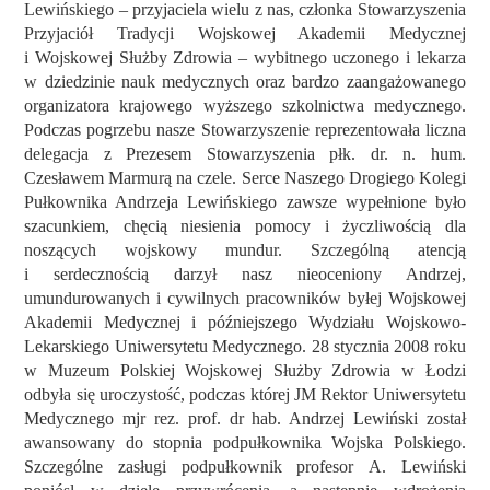
Lewińskiego –
przyjaciela wielu z nas,
członka Stowarzyszenia
Przyjaciół Tradycji Wojskowej Akademii Medycznej
i Wojskowej Służby Zdrowia –
wybitnego uczonego i lekarza
w dziedzinie nauk medycznych oraz bardzo zaangażowanego
organizatora krajowego wyższego szkolnictwa medycznego.
Podczas pogrzebu nasze Stowarzyszenie reprezentowała liczna
delegacja z Prezesem Stowarzyszenia płk. dr. n. hum.
Czesławem Marmurą na czele.
S
erce
Naszego Drogiego Kolegi
Pułkownika
Andrzeja Lewińskiego
zawsze wypełnione było
szacunkiem, chęcią niesienia pomocy i życzliwością dla
noszących wojskowy mundur. Szczególną atencją
i serdecznością darzył nasz nieoceniony Andrzej,
umundurowanych i cywilnych pracowników byłej Wojskowej
Akademii Medycznej i późniejszego Wydziału Wojskowo-
Lekarskiego Uniwersytetu Medycznego.
28 stycznia 2008 roku
w Muzeum Polskiej Wojskowej Służby Zdrowia w Łodzi
odbyła się uroczystość, podczas której JM Rektor Uniwersytetu
Medycznego mjr rez. prof. dr hab. Andrzej Lewiński został
awansowany do stopnia podpułkownika
Wojska Polskiego.
S
zczególne zasługi
p
odpułkowni
k
profesor
A. Lewiński