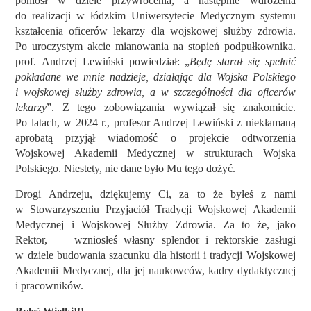
poniósł
w dziele przywrócenia, a następnie wdrożenia
do realizacji w łódzkim Uniwersytecie Medycznym
systemu
kształcenia oficerów lekarzy dla wojskowej służby zdrowia.
Po uroczystym akcie mianowania na stopień podpułkownika.
prof. Andrzej Lewiński powiedział: „
Będę
starał się spełnić
pokładane we mnie nadzieje, działając dla Wojska Polskiego
i wojskowej służby zdrowia, a w szczególności dla oficerów
lekarzy
”.
Z tego zobowiązania wywiązał się znakomicie.
Po latach, w 2024 r., p
rofesor Andrzej Lewiński z niekłamaną
aprobatą przyjął wiadomość o projekcie odtworzenia
Wojskowej Akademii Medycznej w strukturach Wojska
Polskiego. Niestety, nie dane było Mu tego dożyć.
Drogi Andrzeju, dziękujemy Ci, za to że byłeś z nami
w
Stowarzyszeniu
Przyjaciół Tradycji Wojskowej Akademii
Medycznej i Wojskowej Służby Zdrowia. Za to że, jako
Rektor,
wzniosłeś własny splendor i rektorskie zasługi
w dziele budowania szacunku dla historii i tradycji Wojskowej
Akademii Medycznej, dla jej naukowców, kadry dydaktycznej
i pracowników.