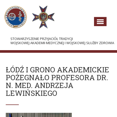
STOWARZYSZENIE PRZYJACIÓŁ TRADYCJI
WOJSKOWEJ AKADEMII MEDYCZNEJ I WOJSKOWEJ SŁUŻBY ZDROWIA
AKTUALNOŚCI
O STOWARZYSZENIU
ŁÓDŹ I GRONO AKADEMICKIE
POŻEGNAŁO PROFESORA DR.
WŁADZE
N. MED. ANDRZEJA
DOKUMENTY
LEWIŃSKIEGO
HISTORIA I TRADYCJE
PROJEKTY