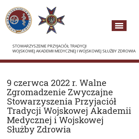
STOWARZYSZENIE PRZYJACIÓŁ TRADYCJI
WOJSKOWEJ AKADEMII MEDYCZNEJ I WOJSKOWEJ SŁUŻBY ZDROWIA
AKTUALNOŚCI
O STOWARZYSZENIU
9 czerwca 2022 r. Walne
Zgromadzenie Zwyczajne
WŁADZE
Stowarzyszenia Przyjaciół
DOKUMENTY
Tradycji Wojskowej Akademii
HISTORIA I TRADYCJE
Medycznej i Wojskowej
Służby Zdrowia
PROJEKTY