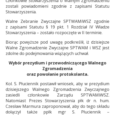
członkowie Stowarzyszenia o Walnym Zgromadzeniu
zostali powiadomieni zgodnie z zapisami Statutu
Stowarzyszenia.
Walne Zebranie Zwyczajne SPTWAMiWSZ zgodnie
z zapisami Statutu § 19 pkt. 1 Rozdział IV Władze
Stowarzyszenia – zostało rozpoczęte w II terminie.
Biorąc powyższe pod uwagę podkreślił, iż dzisiejsze
Walne Zgromadzenie Zwyczajne SPTWAM i WSZ jest
zdolne do podejmowania wiążących uchwał.
Wybór prezydium i przewodniczącego Walnego
Zgromadzenia
oraz powołanie protokolanta.
Kol. S. Płuciennik postawił wniosek, aby w prezydium
dzisiejszego Walnego Zgromadzenia Zwyczajnego
zasiedli członkowie Zarządu SPTWAMiWSZ.
Natomiast Prezes Stowarzyszenia płk dr n. hum.
Czesław Marmura zaproponował, aby do tego składu
dołączył także
ppłk mgr S. Płuciennik –