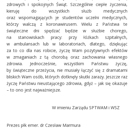
PARTNERZY
zdrowych i spokojnych Świąt. Szczególnie ciepłe życzenia,
kieruję do wszystkich służb medycznych
KONTAKT
oraz wspomagających je studentów uczelni medycznych,
którzy walczą z koronawirusem. Wielu z Państwa te
świąteczne dni spędzać będzie w służbie chorego,
na stanowiskach pracy: przy łóżkach szpitalnych,
w ambulansach lub w laboratoriach, dlatego, dziękując
za to co dla nas robicie, życzę Wam pozytywnych efektów
w zmaganiach z tą chorobą oraz zachowania własnego
zdrowia. Jednocześnie, wszystkim Państwu życzę,
by świąteczne przeżycia, nie musiały łączyć się z dramatami
bliskich Wam osób, których dotknęły skutki zarazy. Jeszcze raz
życzę Państwu nieustającego zdrowia, gdyż – jak się okazuje
– to ono jest najważniejsze.
W imieniu Zarządu SPTWAM i WSZ
Prezes płk emer. dr Czesław Marmura