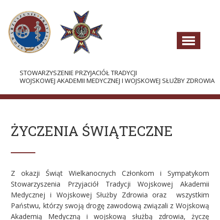
STOWARZYSZENIE PRZYJACIÓŁ TRADYCJI
WOJSKOWEJ AKADEMII MEDYCZNEJ I WOJSKOWEJ SŁUŻBY ZDROWIA
AKTUALNOŚCI
O STOWARZYSZENIU
ŻYCZENIA ŚWIĄTECZNE
WŁADZE
DOKUMENTY
Z okazji Świąt Wielkanocnych Członkom i Sympatykom
Stowarzyszenia Przyjaciół Tradycji Wojskowej Akademii
HISTORIA I TRADYCJE
Medycznej i Wojskowej Służby Zdrowia oraz wszystkim
PROJEKTY
Państwu, którzy swoją drogę zawodową związali z Wojskową
Akademią Medyczną i wojskową służbą zdrowia, życzę