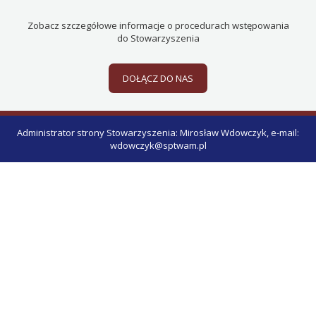
Zobacz szczegółowe informacje o procedurach wstępowania
do Stowarzyszenia
DOŁĄCZ DO NAS
Administrator strony Stowarzyszenia: Mirosław Wdowczyk, e-mail:
wdowczyk@sptwam.pl